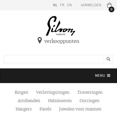
NL
FR
EN
AANMELDEN
0
verkooppunten
Toggle
MENU
navigation
Ringen
Verlovingsringen
Trouwringen
Armbanden
Halssnoeren
Oorringen
Hangers
Parels
Juwelen voor mannen