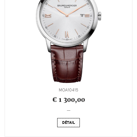
MOA10415
€ 1 300,00
_
DÉTAIL