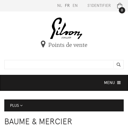
NL
FR
EN
S’IDENTIFIER
0
Points de vente
Toggle
MENU
navigation
PLUS
BAUME & MERCIER