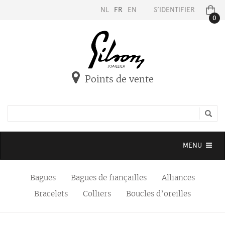
NL
FR
EN
S’IDENTIFIER
0
Points de vente
Toggle
MENU
navigation
Bagues
Bagues de fiançailles
Alliances
Bracelets
Colliers
Boucles d’oreilles