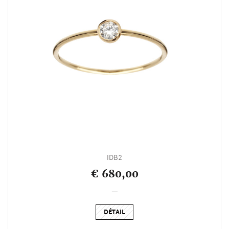
IDB2
€ 680,00
_
DÉTAIL