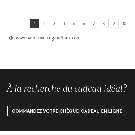
1
2
3
4
5
6
7
8
9
10
www.vanessa-tugendhaft.com
À la recherche du cadeau idéal?
COMMANDEZ VOTRE CHÈQUE-CADEAU EN LIGNE