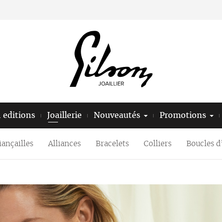
l editions
Joaillerie
Nouveautés
Promotions
iançailles
Alliances
Bracelets
Colliers
Boucles d’