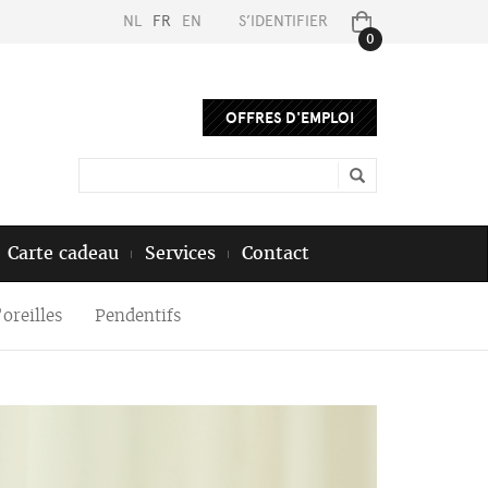
NL
FR
EN
S’IDENTIFIER
0
OFFRES D'EMPLOI
Carte cadeau
Services
Contact
oreilles
Pendentifs
Next