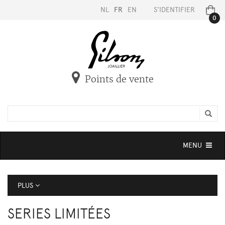
NL
FR
EN
S’IDENTIFIER
0
Points de vente
Toggle
MENU
navigation
PLUS
SERIES LIMITÉES