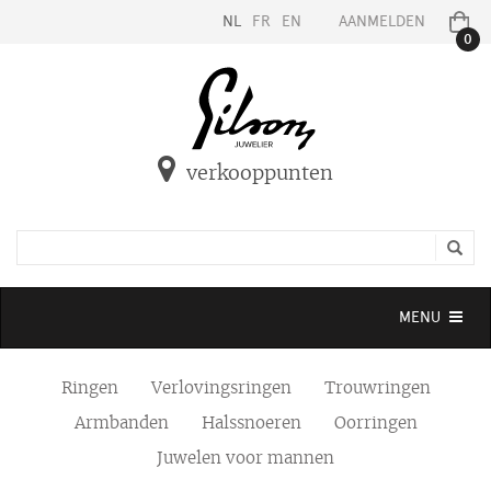
NL
FR
EN
AANMELDEN
0
verkooppunten
Toggle
MENU
navigation
Ringen
Verlovingsringen
Trouwringen
Armbanden
Halssnoeren
Oorringen
Juwelen voor mannen