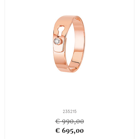
235215
€ 990,00
€ 695,00