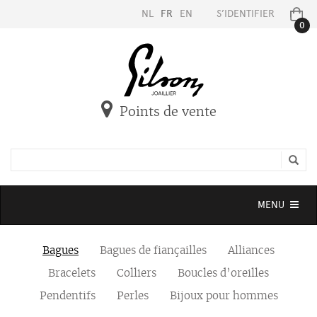
NL
FR
EN
S’IDENTIFIER
0
Points de vente
Toggle
MENU
navigation
Bagues
Bagues de fiançailles
Alliances
Bracelets
Colliers
Boucles d’oreilles
Pendentifs
Perles
Bijoux pour hommes