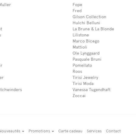
Muller
Fope
Fred
Gilson Collection
Hulchi Belluni
t
La Brune & La Blonde
s
Lilistone
Marco Bicego
Mattioli
Ole Lynggaard
Pasquale Bruni
ir
Pomellato
Roos
er
Tirisi Jewelry
Tirisi Moda
tchwinders
Vanessa Tugendhaft
Zoccai
Nouveautés
Promotions
Carte cadeau
Services
Contact