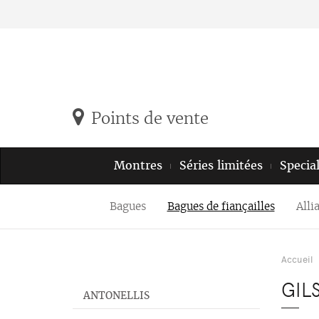
Points de vente
Montres
Séries limitées
Specia
Bagues
Bagues de fiançailles
Alli
Accueil
GIL
ANTONELLIS