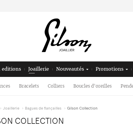
l editions
Joaillerie
Nouveautés
Promotions
ances
Bracelets
Colliers
Boucles d’oreilles
Pende
Joaillerie
Bagues de fiançailles
Gilson Collection
SON COLLECTION