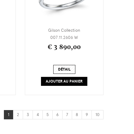
Gilson Collection
007.11.2606 W
€ 3 890,00
DÉTAIL
AJOUTER AU PANIER
1
2
3
4
5
6
7
8
9
10