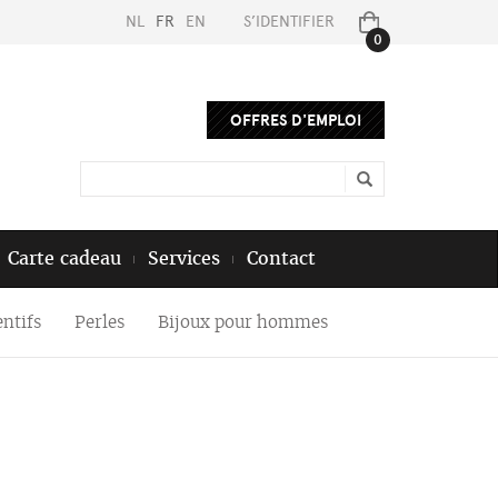
NL
FR
EN
S’IDENTIFIER
0
OFFRES D'EMPLOI
Carte cadeau
Services
Contact
ntifs
Perles
Bijoux pour hommes