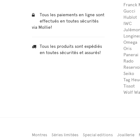
Franck 
Gucci
Tous les paiements en ligne sont
Hublot
effectués en toutes sécurités
IWC
via Mollie!
Julémon
Longine
Omega
Tous les produits sont expédiés
Oris
en toutes sécurités et assurés!
Panerai
Rado
Reservo
Seiko
Tag Heu
Tissot
Wolf Wa
Montres
Séries limitées
Special editions
Joaillerie