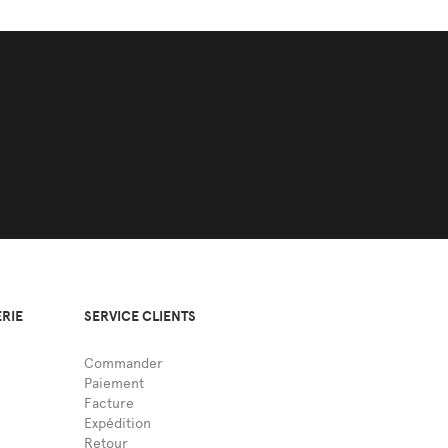
ERIE
SERVICE CLIENTS
Commander
Paiement
Facture
Expédition
Retour