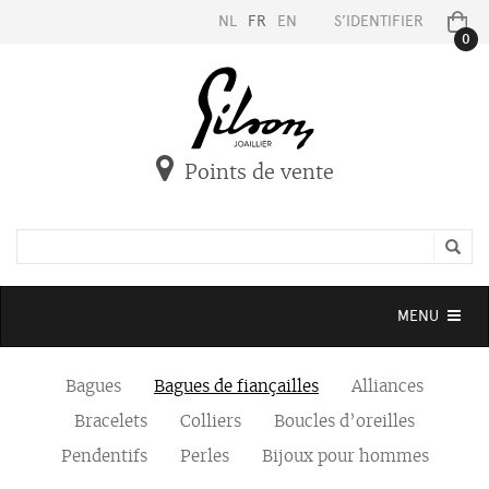
NL
FR
EN
S’IDENTIFIER
0
Points de vente
Toggle
MENU
navigation
Bagues
Bagues de fiançailles
Alliances
Bracelets
Colliers
Boucles d’oreilles
Pendentifs
Perles
Bijoux pour hommes