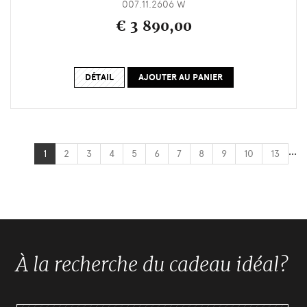
007.11.2606 W
€ 3 890,00
DÉTAIL
AJOUTER AU PANIER
...
1
2
3
4
5
6
7
8
9
10
13
À la recherche du cadeau idéal?