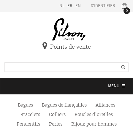
NL
FR
EN
S’IDENTIFIER
0
Points de vente
Toggle
MENU
navigation
Bagues
Bagues de fiançailles
Alliances
Bracelets
Colliers
Boucles d’oreilles
Pendentifs
Perles
Bijoux pour hommes