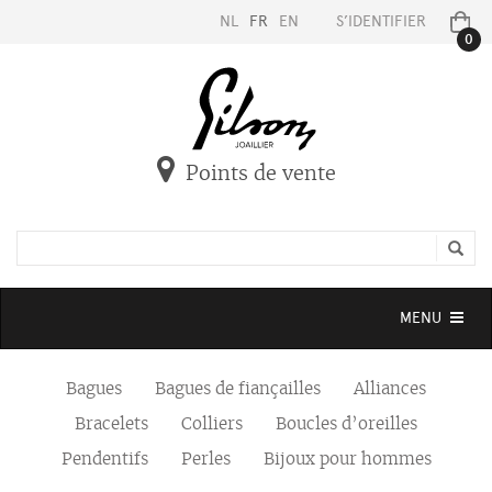
NL
FR
EN
S’IDENTIFIER
0
Points de vente
Toggle
MENU
navigation
Bagues
Bagues de fiançailles
Alliances
Bracelets
Colliers
Boucles d’oreilles
Pendentifs
Perles
Bijoux pour hommes