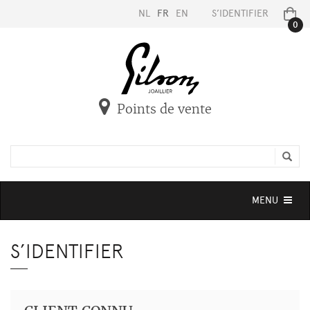
NL
FR
EN
S’IDENTIFIER
0
Points de vente
Toggle
MENU
navigation
S’IDENTIFIER